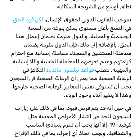
نطاق أوسع من الشريحة السكانية.
بموجب القانون الدولي لحقوق الإنسان،
لكل فرد
الحق
في التمتع بأعلى مستوى يمكن بلوغه من الصحة
الجسمية والعقلية. والدول ملزمة بضمان إعمال هذا
الحق. بالإضافة إلى ذلك، فإن الدول ملزمة بضمان
معاملة المعتقلين والسجناء معاملة إنسانية مع احترام
كرامتهم وعدم تعرضهم للمعاملة القاسية واللا إنسانية
والمهينة. تتطلب
قواعد نيلسون مانديلا
التكافؤ في
الرعاية الصحية مما يعني أن الرعاية الصحية في السجون
يجب أن تستوفي نفس المعايير الرعاية الصحية خارجها،
وهذا لا يتغير أثناء وجود الوباء.
في حين أنه قد يتم فرض قيود، بما في ذلك على زيارات
السجون للحد من انتشار الأمراض المعدية مثل
كوفيد-19، إلا أنها يجب أن تلتزم بمبادئ التناسب
والشفافية. ويجب اتخاذ أي إجراء، بما في ذلك الإفراج