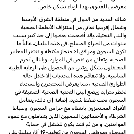
معرضين للعدوى بهذا الوباء بشكل خاص.
هناك العديد من الدول في منطقة الشرق الأوسط
وشمال إفريقيا تعاني من إستنزاف الأنظمة الصحية
والبنى التحتية، وقد أضعفت بعضها إلى حد كبير بسبب
سنوات من الصراع المسلح. في هذه البلدان، غالباً ما
تكون السجون ومرافق الاحتجاز مكتظة و تفتقر للمعايير
الصحية وتعاني من نقص في الموارد، وبالتالي يُحرم
المعتقلون بشكل روتيني من الحصول على الرعاية الطبية
المناسبة. ولا تتفاقم هذه التحديات إلا خلال حالة
الطوارئ الصحية ، مما يعرض المحتجزين والسجناء
لخطر متزايد ويضع البنى التحتية الصحية الضعيفة في
السجون تحت ضغط شديد. إضافة إلى ذلك، يتعامل
الأفراد المحتجزون بانتظام مع حراس السجون، وضباط
الشرطة، والأخصائيين الصحيين الذين يتعاملون مع عموم
المواطنين. و من ثم فقد يكون للفشل في حماية
السجناء وموظفي السجون من كوفيد-19 آثار سلبية على