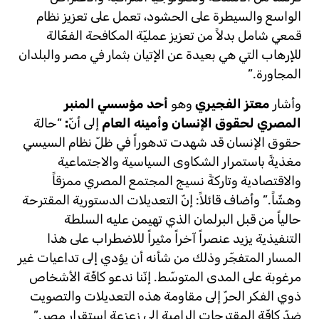
الواسع والسيطرة على الحشود، تعمل على تعزيز نظام
قمعي شامل بدلاً من تعزيز عمليّة المكافحة الفعّالة
للإرهاب التي هي بعيدة عن الإتيان بثمار في مصر والبلدان
المجاورة.”
وأشار
معتز الفجيري
وهو
أحد مؤسسي
المنبر
المصري لحقوق الإنسان وأمينه العام
إلى أنّ
:
“حالة
حقوق الإنسان قد شهدت تدهوراً في ظلّ نظام السيسي
مغذيةً باستمرار الشكاوى السياسية والاجتماعية
والاقتصادية وتاركةً نسيج المجتمع المصري ممزقاً
وهشّاً.” وأضاف قائلاً: إنّ التعديلات الدستورية المقترحة
حالياً من قبل البرلمان الذي تهيمن عليه السلطة
التنفيذية يزيد عنصراً آخراً مثيراً للاضطراب على هذا
المسار المتفجّر وذلك من شأنه أن يؤدي إلى تداعيات غير
مرغوبة على المدى المتوسّط. إنّنا ندعو كافّة الأشخاص
ذوي الفكر الحرّ إلى مقاومة هذه التعديلات والتصويت
ضدّ كافّة المقترحات الرامية إلى زعزعة استقرار مصر.”