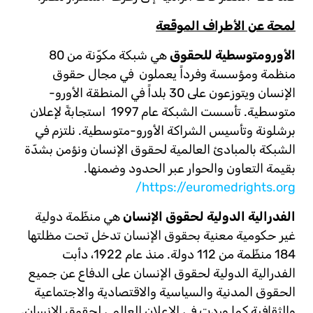
لمحة عن الأطراف الموقّعة
الأورومتوسطية للحقوق
هي شبكة مكوّنة من 80
منظمة ومؤسسة وفرداً يعملون في مجال حقوق
الإنسان ويتوزعون على 30 بلداً في المنطقة الأورو-
متوسطية. تأسست الشبكة عام 1997 استجابةً لإعلان
برشلونة وتأسيس الشراكة الأورو-متوسطية. نلتزم في
الشبكة بالمبادئ العالمية لحقوق الإنسان ونؤمن بشدّة
بقيمة التعاون والحوار عبر الحدود وضمنها.
https://euromedrights.org/
الفدرالية الدولية لحقوق الإنسان
هي منظّمة دولية
غير حكومية معنية بحقوق الإنسان تدخل تحت مظلتها
184 منظّمة من 112 دولة. منذ عام 1922، دأبت
الفدرالية الدولية لحقوق الإنسان على الدفاع عن جميع
الحقوق المدنية والسياسية والاقتصادية والاجتماعية
والثقافية كما وردت في الإعلان العالمي لحقوق الإنسان
.