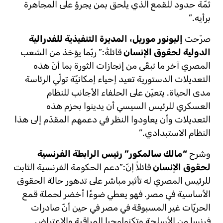
ثمّة حدود للقمع الذي يلحق بمن يجرؤ على المجاهرة
برأيه.”
صرّحت
إليونور موريل، المديرة التنفيذية للفدرالية
الدولية لحقوق الإنسان
قائلةً:” ربّما يؤخذ من الشعب
المصري آخر ما تبقّى من إنجازات الثورة بما أنّ هذه
التعديلات الدستورية تعيد إحياء إمكانيّة تولّي الرئاسة
مدى الحياة. يتعيّن على الحلفاء الأجانب للنظام
العسكري للرئيس السيسي أن يدينوا بحزم هذه
التعديلات وأن يعاودوا النظر في دعمهم المقدّم إلى هذا
النظام الاستبدادي.”
وشرح
“مالك سالمكور” رئيس الرابطة الفرنسية
لحقوق الإنسان
قائلاً إنّ:”دعم الحكومة الفرنسية الثابت
للرئيس المصري له تأثير مباشر على تدهور حالة الحقوق
الأساسية في مصر. فهو يعطي ضوءًا أخضر لحملة قمع
الحريّات غير المسبوقة في مصر في حين أنّ صادرات
فرنسا من الأسلحة وتكنولوجيا المراقبة والاعتراض