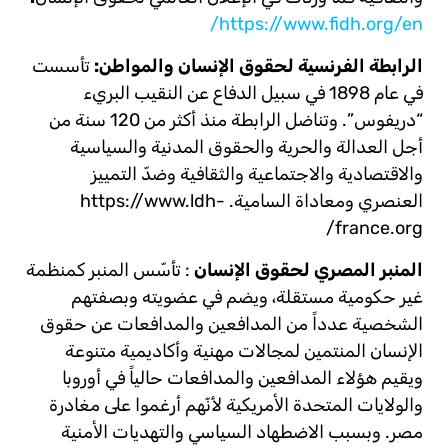
https://www.fidh.org/en/
الرابطة الفرنسية لحقوق الإنسان والمواطن:
تأسست
في عام 1898 في سبيل الدفاع عن النقيب البريء
“دريفوس”. وتناضل الرابطة منذ أكثر من 120 سنة من
أجل العدالة والحرية والحقوق المدنية والسياسية
والاقتصادية والاجتماعية والثقافية وضدّ التمييز
العنصري ومعاداة السامية. https://www.ldh-
france.org/
المنبر المصري لحقوق الإنسان
: تأسّس المنبر كمنظمة
غير حكومية مستقلة، ويضم في عضويته وبصفتهم
الشخصية عدداً من المدافعين والمدافعات عن حقوق
اﻹنسان المنتمين لمجالات مهنية وأكاديمية متنوعة
ويقيم هؤلاء المدافعين والمدافعات حالياً في أوروبا
والولايات المتحدة اﻷمريكية لأنّهم أرغموا على مغادرة
مصر. وبسبب الاضطهاد السياسي والتهديات اﻷمنية