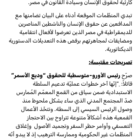
كارثية لحقوق الإنسان وسيادة القانون في مصر.
تبدي المنظّمات الموقعة أدناه على البيان تضامنها مع
المدافعين عن حقوق الإنسان والناشطين المناصرين
للديمقراطية في مصر الذين تعرضوا لأفعال انتقامية
ومضايقات لمجاهرتهم برفض هذه التعديلات الدستورية
الديكتاتورية.
تصريحات مقتبسة:
صرّح
رئيس الأورو-متوسطية للحقوق “وديع الأسمر”
قائلاً:
“إنّها آخر خطوات عمليّة تدعيم السلطة
الاستبدادية ضمن سياق من القمع المعمّم المُمارس
ضدّ المجتمع المدني الذي ساء بشكل ملحوظ منذ
وصول الرئيس السيسي إلى السطة. وتتخّذ الأعمال
القمعية هذه أشكالاً متنوعة تتراوح بين الاحتجاز
التعسفي وأوامر حظر السفر وتجميد الأصول وإغلاق
المنظّمات غير الحكومية وممارسة الترهيب إذ لا يبدو أنّه