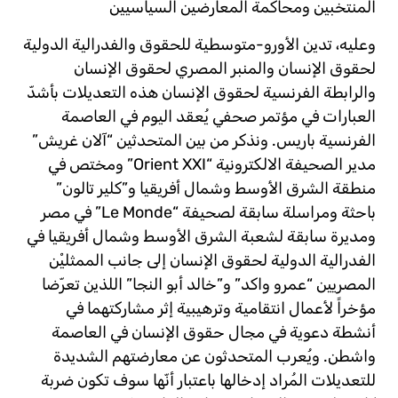
المنتخبين ومحاكمة المعارضين السياسيين
وعليه، تدين الأورو-متوسطية للحقوق والفدرالية الدولية
لحقوق الإنسان والمنبر المصري لحقوق الإنسان
والرابطة الفرنسية لحقوق الإنسان هذه التعديلات بأشدّ
العبارات في مؤتمر صحفي يُعقد اليوم في العاصمة
الفرنسية باريس. ونذكر من بين المتحدثين “آلان غريش”
مدير الصحيفة الالكترونية “Orient XXI” ومختص في
منطقة الشرق الأوسط وشمال أفريقيا و”كلير تالون”
باحثة ومراسلة سابقة لصحيفة “Le Monde” في مصر
ومديرة سابقة لشعبة الشرق الأوسط وشمال أفريقيا في
الفدرالية الدولية لحقوق الإنسان إلى جانب الممثليْن
المصريين “عمرو واكد” و”خالد أبو النجا” اللذين تعرّضا
مؤخراً لأعمال انتقامية وترهيبية إثر مشاركتهما في
أنشطة دعوية في مجال حقوق الإنسان في العاصمة
واشطن. ويُعرب المتحدثون عن معارضتهم الشديدة
للتعديلات المُراد إدخالها باعتبار أنّها سوف تكون ضربة