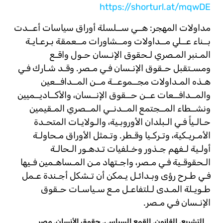
https://shorturl.at/mqwDE
مداولات المهجر: هــي ســلسلة أوراق سياسات أعــدت
بــناء عــلي مــداولات ومــشاورات مــعمقة بـرعـايـة
المـنبر المـصري لـحقوق الإنـسان حـول واقـع
ومسـتقبل حـقوق الإنـسان فـي مـصر. وقـد شـارك فـي
هـذه المـداولات مجــموعــة مــن المــدافــعين
والمــدافــعات عــن حــقوق الإنــسان، والأكــاديــميين
ونشــطاء المــجتمع المــدنــي المــصري المـقيمين
حـالـياً فـي الـبلدان الأوروبـية، والـولايـات المتحـدة
الأمـريـكية، وتـركـيا وقـطر. وتـمثل الأوراق مـحاولـة
أولـية لـفهم جـذور وخـلفيات تـدهـور الـحالـة
الـحقوقـية فـي مـصر، واجـتهاد مـن المـساهـمين فـيها
فـي طـرح رؤى وبـدائـل يـمكن أن تـشكل أجـندة عـمل
طـويـلة المـدى لـلتفاعـل مـع سـياسـات حـقوق
الإنـسان فـي مـصر.
التشريع
,
القانون
,
القمع السياسي
,
حقوق الأنسان
,
مصر