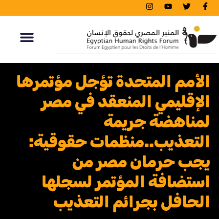
الأمم المتحدة تؤجل مؤتمرها
الإقليمي المنعقد في مصر
لمناهضة جريمة
التعذيب..منظمات حقوقية:
يجب حرمان مصر من
استضافة المؤتمر لسجلها
الحافل بجرائم التعذيب