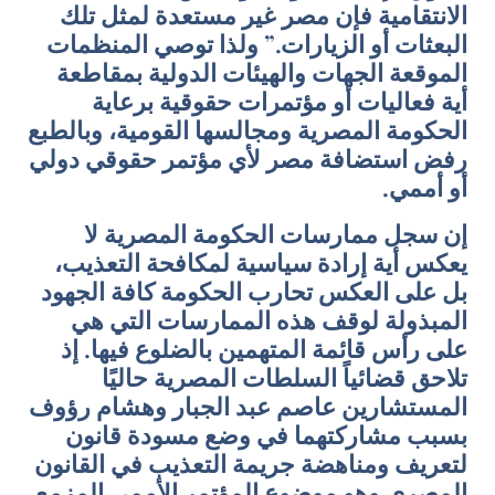
الانتقامية فإن مصر غير مستعدة لمثل تلك
البعثات أو الزيارات.” ولذا توصي المنظمات
الموقعة الجهات والهيئات الدولية بمقاطعة
أية فعاليات أو مؤتمرات حقوقية برعاية
الحكومة المصرية ومجالسها القومية، وبالطبع
رفض استضافة مصر لأي مؤتمر حقوقي دولي
أو أممي.
إن سجل ممارسات الحكومة المصرية لا
يعكس أية إرادة سياسية لمكافحة التعذيب،
بل على العكس تحارب الحكومة كافة الجهود
المبذولة لوقف هذه الممارسات التي هي
على رأس قائمة المتهمين بالضلوع فيها. إذ
تلاحق قضائياً السلطات المصرية حاليًا
المستشارين عاصم عبد الجبار وهشام رؤوف
بسبب مشاركتهما في وضع مسودة قانون
لتعريف ومناهضة جريمة التعذيب في القانون
المصري وهو موضوع المؤتمر الأممي المزمع