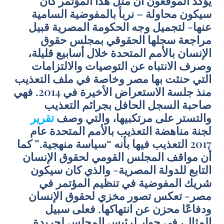
يؤكد الموقعون أن مثل هذا المؤتمر كان
سيكون محاولة – نربأ بالمفوضية السامية
عنها- لتجميل وجه الحكومة المصرية قبيل
مراجعة سجلها الحقوقي بمجلس حقوق
الإنسان بالأمم المتحدة خلال أسابيع قليلة،
وصرف الانتباه عن التوصيات والالتزامات
التي حنثت بها مصر وخاصة في ملف التعذيب
منذ جلسة الاستعراض الأخيرة في 2014. فهي
صاحبة السجل الحافل بجرائم التعذيب
والتستر على مرتكبيها، والتي وصف
تقرير
لجنة مناهضة التعذيب بالأمم المتحدة عام
2017 التعذيب فيها بأنه “سياسة منهجية.” كما
أن مواقف المجلس القومي لحقوق الإنسان
التابع للدولة المصرية- والذي كان سيكون
شريك المفوضية في تنظيم المؤتمر في
مصر- تعكس تصور مخزي لحقوق الإنسان
ودفاعًا محزن عن انتهاكها. فعلى سبيل
المثال، في حوار لرئيس المجلس لجريدة