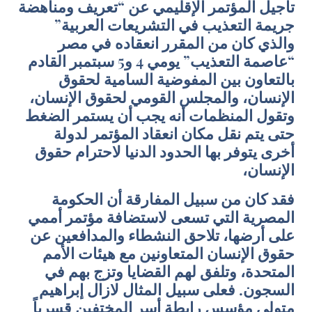
تأجيل المؤتمر الإقليمي عن “تعريف ومناهضة
جريمة التعذيب في التشريعات العربية”
والذي كان من المقرر انعقاده في مصر
“عاصمة التعذيب” يومي 4 و5 سبتمبر القادم
بالتعاون بين المفوضية السامية لحقوق
الإنسان، والمجلس القومي لحقوق الإنسان،
وتقول المنظمات أنه يجب أن يستمر الضغط
حتى يتم نقل مكان انعقاد المؤتمر لدولة
أخرى يتوفر بها الحدود الدنيا لاحترام حقوق
الإنسان،
فقد كان من سبيل المفارقة أن الحكومة
المصرية التي تسعى لاستضافة مؤتمر أممي
على أرضها، تلاحق النشطاء والمدافعين عن
حقوق الإنسان المتعاونين مع هيئات الأمم
المتحدة، وتلفق لهم القضايا وتزج بهم في
السجون. فعلى سبيل المثال لازال إبراهيم
متولي مؤسس رابطة أسر المختفين قسرياً