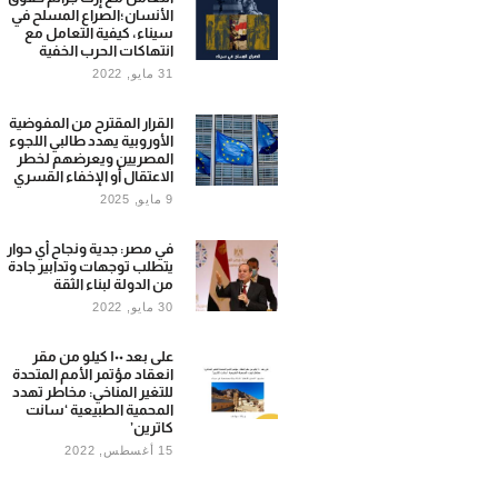
الأنسان؛الصراع المسلح في
سيناء، كيفية التعامل مع
انتهاكات الحرب الخفية
31 مايو, 2022
القرار المقترح من المفوضية
الأوروبية يهدد طالبي اللجوء
المصريين ويعرضهم لخطر
الاعتقال أو الإخفاء القسري
9 مايو, 2025
في مصر: جدية ونجاح أي حوار
يتطلب توجهات وتدابير جادة
من الدولة لبناء الثقة
30 مايو, 2022
على بعد ١٠٠ كيلو من مقر
انعقاد مؤتمر الأمم المتحدة
للتغير المناخي: مخاطر تهدد
المحمية الطبيعية ‘سانت
كاترين’
15 أغسطس, 2022