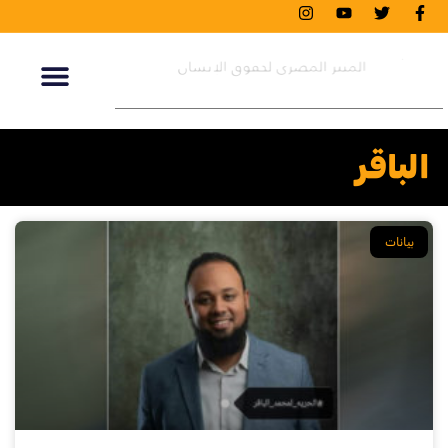
الباقر
بيانات