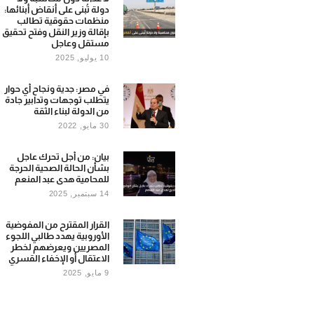
دولة تُبنى على أنقاض أبنائها:
منظمات حقوقية تطالب
بإقالة وزير النقل وفتح تحقيق
مستقل وعاجل
10 يوليو, 2025
في مصر: جدية ونجاح أي حوار
يتطلب توجهات وتدابير جادة
من الدولة لبناء الثقة
30 مايو, 2022
بيان: من أجل تحرك عاجل
بشأن الحالة الصحية الحرجة
للمحامية هدى عبد المنعم
14 سبتمبر, 2025
القرار المقترح من المفوضية
الأوروبية يهدد طالبي اللجوء
المصريين ويعرضهم لخطر
الاعتقال أو الإخفاء القسري
9 مايو, 2025