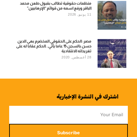
منظمات حقوقية تطالب بقبول طعن محمد
الباقر ورفع اسمه من قوائم “الإرهابيين”
11 يونيو, 2026
مصر: الحكم على الحقوقي المخضرم بهي الدين
حسن بالسجن 15 عاما يأتي.. الحكم عقابا له على
تغريداته الانتقادية
28 أغسطس, 2020
اشترك في النشرة الإخبارية
Subscribe