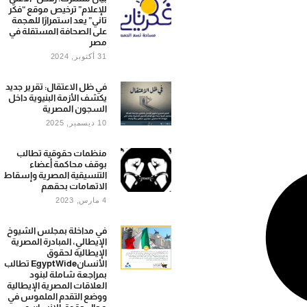
للإعلام” ترخيص موقع “فكَّر
تاني” يعد استمرارًا للهجمة
على الصحافة المستقلة في
مصر
31 أكتوبر, 2024
في ظل الاعتقال: تقرير جديد
يكشف الأزمة البنيوية داخل
السجون المصرية
10 ديسمبر, 2025
‌منظمات‌ حقوقية تطالب
بوقف محاكمة ‌أعضاء‌‍‌
التنسيقية المصرية‌ ‌وإسقاط‌
‌الاتهامات‌‍‌ بحقهم‌
4 مارس, 2023
في مداخلة بمجلس الشيوخ
الإيطالي، المبادرة المصرية
الإيطالية لحقوق
الأنسانEgyptWide تطالب
بمراجعة شاملة لبنود
العلاقات المصرية الإيطالية
ووضع التقدم الملموس في