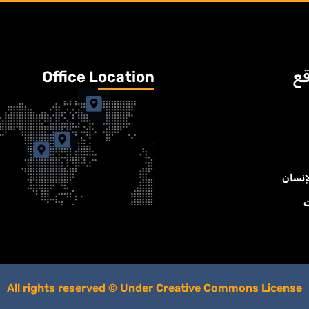
قع
Office Location
إنسان
ت
All rights reserved © Under Creative Commons License