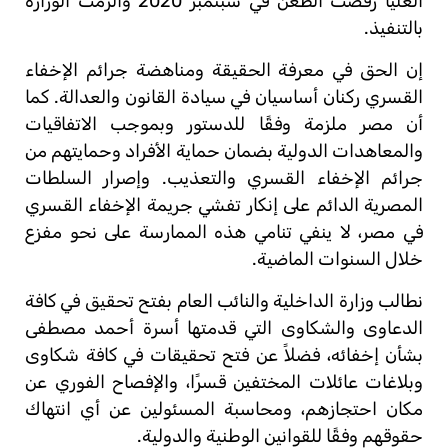
العليا رفضت الطعن في سبتمبر 2020 وألزمت الوزارة
بالتنفيذ.
إن الحق في معرفة الحقيقة ومناهضة جرائم الإخفاء
القسري ركنان أساسيان في سيادة القانون والعدالة. كما
أن مصر ملزمة وفقًا للدستور وبموجب الاتفاقيات
والمعاهدات الدولية بضمان حماية الأفراد وحمايتهم من
جرائم الإخفاء القسري والتعذيب. وإصرار السلطات
المصرية الدائم على إنكار تفشي جريمة الإخفاء القسري
في مصر، لا ينفي تنامي هذه الممارسة على نحو مفزع
خلال السنوات الماضية.
نطالب وزارة الداخلية والنائب العام بفتح تحقيق في كافة
الدعاوى والشكاوى التي قدمتها أسرة أحمد مصطفى
بشأن إخفائه، فضلاً عن فتح تحقيقات في كافة شكاوى
وبلاغات عائلات المختفين قسرًا، والإفصاح الفوري عن
مكان احتجازهم، ومحاسبة المسئولين عن أي انتهاك
حقوقهم وفقًا للقوانين الوطنية والدولية.