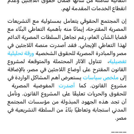
انتقالية شاملة من شأنها ضمان حقوق اللاجئين وعدم
انقطاع الخدمات المقدمة لهم.
إن المجتمع الحقوقي يتعامل بمسئولية مع التشريعات
المصرية المقترحة، إيمانًا منه بأهمية التعاطي البنَّاء مع
قضايا الشأن العام، رغم تجاهل السلطات المصرية الدائم
لهذا التعاطي الإيجابي. فقد أصدرت منصة اللاجئين في
مصر والمبادرة المصرية للحقوق الشخصية
ورقة تحليلية
تفصيلية
،
تتناول الآثار المحتملة والمتوقعة لمشروع
القانون المقترح على أوضاع اللاجئين في مصر، بالإضافة
إلى
ملخص سياسات
يستعرض أهم المشاكل الواردة في
مشروع القانون. كما
أصدرت
المفوضية المصرية
للحقوق والحريات تعليقًا على المشروع القانون. ونأمل
أن تجد هذه الجهود المبذولة من مؤسسات المجتمع
المدني استجابة وتعاطيًا بنّاءً من السلطة التشريعية في
مصر.
____