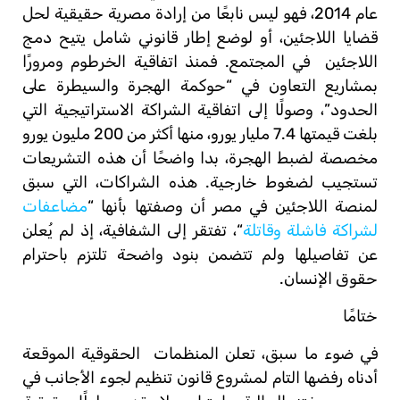
عام 2014، فهو ليس نابعًا من إرادة مصرية حقيقية لحل
قضايا اللاجئين، أو لوضع إطار قانوني شامل يتيح دمج
اللاجئين
في المجتمع. فمنذ اتفاقية الخرطوم ومرورًا
بمشاريع التعاون في “حوكمة الهجرة والسيطرة على
الحدود”، وصولًا إلى اتفاقية الشراكة الاستراتيجية التي
بلغت قيمتها 7.4 مليار يورو، منها أكثر من 200 مليون يورو
مخصصة لضبط الهجرة، بدا واضحًا أن هذه التشريعات
تستجيب لضغوط خارجية. هذه الشراكات، التي سبق
لمنصة اللاجئين في مصر أن وصفتها بأنها “
مضاعفات
لشراكة فاشلة وقاتلة
“، تفتقر إلى الشفافية، إذ لم يُعلن
عن تفاصيلها ولم تتضمن بنود واضحة تلتزم باحترام
حقوق الإنسان.
ختامًا
في ضوء ما سبق، تعلن المنظمات
الحقوقية الموقعة
أدناه رفضها التام لمشروع قانون تنظيم لجوء الأجانب في