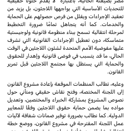
مصر بصيغته الحالية، باعتباره
لا يقدم حلولًا حقيقية
للتحديات الأساسية التي يواجهها اللاجئون، بل يزيد من
تعقيد الإجراءات ويقلل من فرص حصولهم على الحماية
والخدمات. كما أنه يتجاهل تمامًا ضرورة التخطيط
لمرحلة انتقالية تسمح ببناء منظومة قانونية ولوجيستية
متماسكة، دون تعطيل الإجراءات القانونية التي تشرف
عليها مفوضية الأمم المتحدة لشئون اللاجئين في الوقت
الحالي، ما قد يتسبب في فوضى قانونية وإهدار للحقوق
والحماية التي يستظل بها مجتمع اللاجئين قبل تمرير
القانون.
وعليه، تطالب المنظمات الموقعة بإعادة مشروع القانون
إلى اللجنة المختصة، وفتح نقاش حقيقي ومتأني حول
نصوص المشروع بمشاركة الخبراء والمختصين، وتعديل
مواده بما يضمن حماية حقوق اللاجئين وفقًا للمعايير
الدولية. كما نطالب بضرورة توفير ضمانات شفافة لآليات
عمل اللجنة المقترحة في مشروع القانون، ووضع خطة