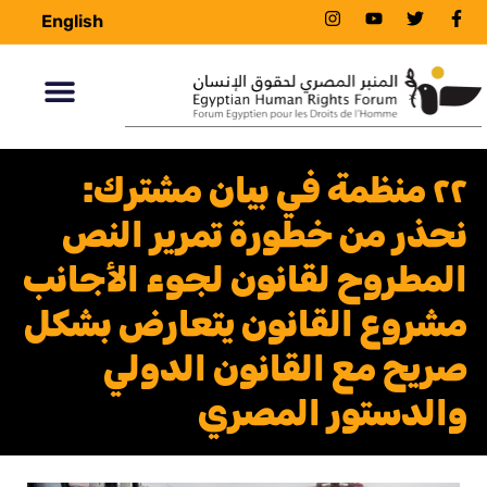
English
٢٢ منظمة في بيان مشترك:
نحذر من خطورة تمرير النص
المطروح لقانون لجوء الأجانب
مشروع القانون يتعارض بشكل
صريح مع القانون الدولي
والدستور المصري