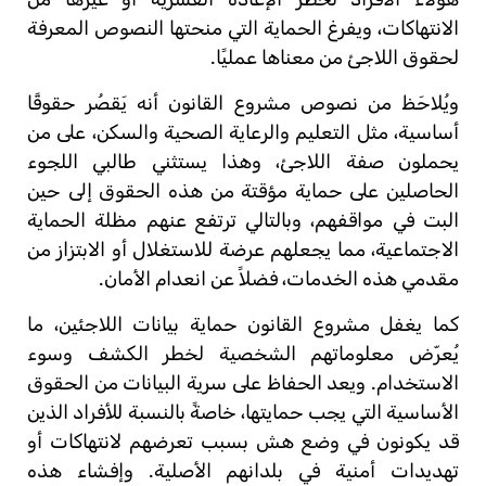
الانتهاكات، ويفرغ الحماية التي منحتها النصوص المعرفة
لحقوق اللاجئ من معناها عمليًا.
ويُلاحَظ من نصوص مشروع القانون أنه يَقصُر حقوقًا
أساسية، مثل التعليم والرعاية الصحية والسكن، على من
يحملون صفة اللاجئ، وهذا يستثني طالبي اللجوء
الحاصلين على حماية مؤقتة من هذه الحقوق إلى حين
البت في مواقفهم، وبالتالي ترتفع عنهم مظلة الحماية
الاجتماعية، مما يجعلهم عرضة للاستغلال أو الابتزاز من
مقدمي هذه الخدمات، فضلاً عن انعدام الأمان.
كما يغفل مشروع القانون حماية بيانات اللاجئين، ما
يُعرّض معلوماتهم الشخصية لخطر الكشف وسوء
الاستخدام. ويعد الحفاظ على سرية البيانات من الحقوق
الأساسية التي يجب حمايتها، خاصةً بالنسبة للأفراد الذين
قد يكونون في وضع هش بسبب تعرضهم لانتهاكات أو
تهديدات أمنية في بلدانهم الأصلية. وإفشاء هذه