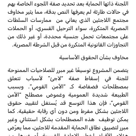
اللجنة ذاتها الحماية بعد تحديد صفة اللجوء الخاصة بهم
في حالات طارئة لم يعرفها النص بدقة، مما يثير مخاوف
مجتمع اللاجئين الذي يعاني من
ممارسات السلطات
المصرية المتكررة، سواء الترحيل القسري، أو الحملات
على مجتمعات تحمل جنسية محددة، أو غير ذلك من
التجاوزات القانونية المتكررة من قبل الشرطة المصرية.
مخاوف بشأن الحقوق الأساسية
يتضمن المشروع توسيعًا غير مبرر للصلاحيات الممنوحة
للجنة في إسقاط صفة “لاجئ” لأسباب تتعلق
بمصطلحات فضفاضة كـ “الأمن القومي”. وبسبب
الطبيعة شديدة العمومية وغموض مصطلح “الأمن
القومي”، فإن هذا التوسع قد يُستغل لتقييد حقوق
اللاجئين بشكل مفرط ومن دون أي رقابة حقيقية. كما
يمكن توظيف
هذه المصطلحات بشكل استثنائي وغير
مبرر لتضييق نطاق الحماية المقدمة للاجئين، مما يعرّض
هؤلاء الأفراد لخطر الإعادة القسرية أو غيرها من