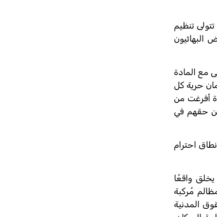
حاني وطني للبهائية عام 1925، وكانت المحافل تتولى تنظيم
ر. ويتعرض البهائيون
ي تتماشى مع المادة
لذي صدقت عليه مصر وأصبح جزءاً من تشريعها الوطني عام 1982) في ضمان حرية كل
دة أفرغت من
 من حقهم في
نطاق احترام
يخلق واقعًا
لدستور المصري)، ويخلق مظالم مُركبة
للحقوق المدنية