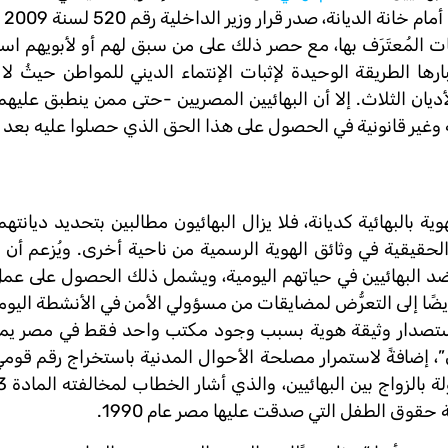
استصدا
نات المُعتَرَف بها، مع حصر ذلك على من سبق لهم أو لأبويهم اس
تبارها الطريقة الوحيدة لإثبات الإنتماء الديني للمواطن حيثُ ل
يان الثلاث. إلا أن البهائيين المصريين -حتى ممن ينطبق عليه
ة وغير قانونية في الحصول على هذا الحق الذي حصلوا عليه بعد
 بالبهائية كديانة، فلا يزال البهائيون مطالبين بتحديد ديانته
لحقيقية في وثائق الهوية الرسمية من ناحية أخرى. ويُزعم أن
يز ضد البهائيين في حياتهم اليومية، ويشمل ذلك الحصول على ع
يضًا إلى التعرُّض لمضايقات من مسؤولي الأمن في الأنشطة الي
في استصدار وثيقة هوية بسبب وجود مكتب واحد فقط في مصر يمك
خرى”، إضافةً لاستمرار مصلحة الأحوال المدنية باستخراج رقم قوم