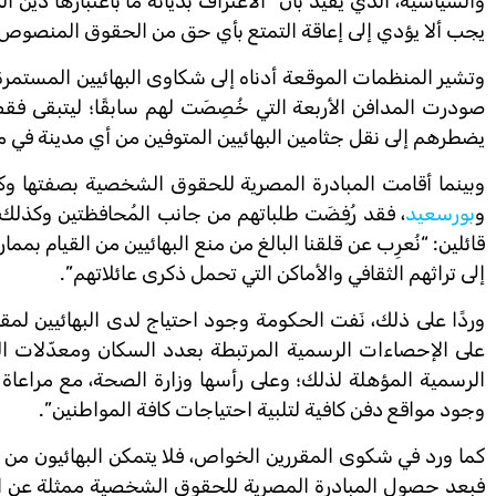
والسياسية، الذي يفيد بأن “الاعتراف بديانة ما باعتبارها دين ال
يجب ألا يؤدي إلى إعاقة التمتع بأي حق من الحقوق المنصوص 
صودرت المدافن الأربعة التي خُصِصَت لهم سابقًا؛ ليتبقى فقط
يضطرهم إلى نقل جثامين البهائيين المتوفين من أي مدينة في م
وبينما أقامت المبادرة المصرية للحقوق الشخصية بصفتها وكي
و
بورسعيد
، فقد رُفِضَت طلباتهم من جانب المُحافظتين وكذل
قائلين: “نُعرِب عن قلقنا البالغ من منع البهائيين من القيام بم
إلى تراثهم الثقافي والأماكن التي تحمل ذكرى عائلاتهم”.
وردًا على ذلك، نَفت الحكومة وجود احتياج لدى البهائيين لمقا
على الإحصاءات الرسمية المرتبطة بعدد السكان ومعدّلات الوفي
الرسمية المؤهلة لذلك؛ وعلى رأسها وزارة الصحة، مع مراعاة ال
وجود مواقع دفن كافية لتلبية احتياجات كافة المواطنين”.
كما ورد في شكوى المقررين الخواص، فلا يتمكن البهائيون من اس
فبعد حصول المبادرة المصرية للحقوق الشخصية ممثلة عن ال