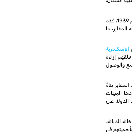
لبية السكان،
وتشير المنظمات الموقعة أدناه إلى شكاوى البهائيين المستمرة المرتبطة بعدم كفاية المدافن التي سبق تخصيصها لهم منذ عام 1939، فقد
المقابر، ما
ي
الإسكندرية
قلقهم إزاءه
تمتع والوصول
مقابر بناءً
ردها الجهات
 الدولة على
نة الديانة.
لمحكمة الإدارية العليا في 2008 بأحقيتهم في