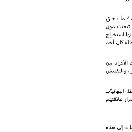
فيما يتعلق
ة تتعنت دون
نها استخراج
الة كان أحد
الأفراد من
، والتفتيش
 البهائية…
رار علاقتهم
رة إلى هذه