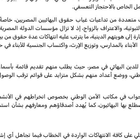
عمل الخاص بالاحتجاز التعسفي.
تعددة من تداعيات غياب حقوق البهائيين المصريين، خاصةً 
الثبوتية، والاعتراف بالزواج، إذ لا تزال مؤسسات الدولة المصري
ارة إلى هويتهم الدينية، ما يترتب عليه انتهاكات عدة حقوق من بي
لأبناء بالمدارس، وتوزيع الإرث، واكتساب الجنسية للأبناء في ح
لدين البهائي في مصر، حيث يطلب منهم تقديم قائمة بأسماء 
لوطني، ووضع أعداد منهم بشكل متزايد على قوائم ترقب الوصول
واب في مكاتب الأمن الوطني بخصوص انخراطهم في الأنشطة
يضطلع بها البهائيون، كما يُهدد أصدقاؤهم ومعارفهم بشأن استم
 على كافة الانتهاكات الواردة في الخطاب فيما تجاهل أي إشا