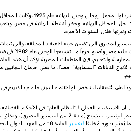
يذكر أن وجود البهائية في مصر يرجع إلى عام 1863، في حين أنشئ أول محفل رو
شؤون البهائيين إلى أن صدر قرار رئيس الجمهورية في 1960 بحل المحافل البهائية وحظر أنشطة البهائية في مص
وتيرتها خلال السنوات الأخيرة.
تندت الحكومة في مستهل ردها إلى المادة 64 من الدستور المصري التي تضمن حرية الاعتقاد المطلقة، والت
18 من العهد الدولي للحقوق المدنية والسياسية (ا
والممارسة والتعليم، فإن المنظمات المصرية تؤكد أن هذه الما
لأتباع الديانات “السماوية” حصرًا، ما يعني حرمان البهائيين
يم.
 على الاعتقاد الشخصي أو الانتماء الديني ما دام ذلك يتم في 
أن الاستخدام العملي لـ”النظام العام” في الأحكام القضائية، 
مُستنِدًا إلى تفسير أحادي للشريعة الإسلامية، باعتبارها المصدر الرئيسي للتشريع (مادة 2 من ا
ُعتَبَر بدوره مُخالِفًا
لتفسير
المادة 18 من العهد الدولي 