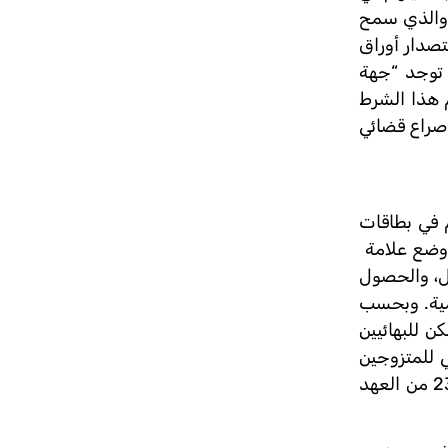
ر أوراق ثبوتية بها خانة ديانة فارغة أو إضافة شَرْطَة (-) أمام خانة الديانة، صدر قرار وزير الداخلية رقم 520 لسنة 2009 والذي سمح
تصدار أوراق
ا توجد “جهة
م هذا الشرط
 صراع قضائي
م في بطاقات
 وضع علامة
مل، والحصول
ومية. وبحسب
ن للبهائيين
ي للمتزوجين
من البهائيين باعتبارهم غير متزوجين، بدعوى عدم اعتراف الدولة بالزواج بين البهائيين، والذي أشار الخطاب لمخالفته المادة 23 من العهد