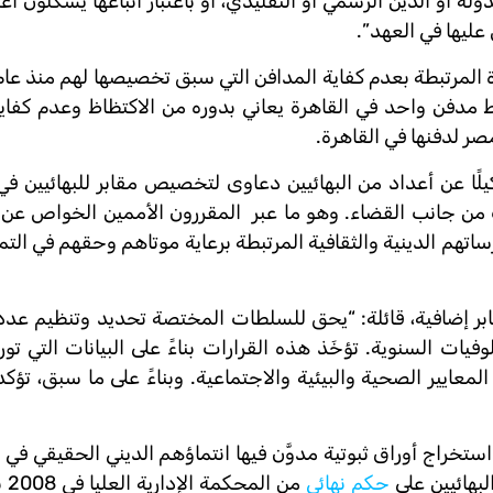
دولة أو الدين الرسمي أو التقليدي، أو باعتبار أتباعها يشكلون أغ
عليها في العهد”.
 مدفن واحد في القاهرة يعاني بدوره من الاكتظاظ وعدم كفاية 
صر لدفنها في القاهرة.
لًا عن أعداد من البهائيين دعاوى لتخصيص مقابر للبهائيين ف
ك من جانب القضاء. وهو ما عبر المقررون الأممين الخواص عن 
مارساتهم الدينية والثقافية المرتبطة برعاية موتاهم وحقهم في ال
بر إضافية، قائلة: “يحق للسلطات المختصة تحديد وتنظيم عدد ال
ات السنوية. تؤخَذ هذه القرارات بناءً على البيانات التي تو
معايير الصحية والبيئية والاجتماعية. وبناءً على ما سبق، تؤكد
تخراج أوراق ثبوتية مدوَّن فيها انتماؤهم الديني الحقيقي في خا
بهائيين على
حكم نهائي
من ا