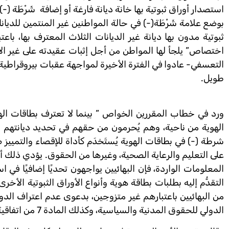
بوضع علامة شَرْطَة(-) في حالة المواطنين غير المنتمين للديا
ثبوتية مدون بها ديانة غير الديانات الثلاث المعترف بها، باع
اختصاص” يلجأ لها المواطن من أجل إثبات عقيدته على غير الأد
التعسفي- عادوا في الفترة الأخيرة لمواجهة عقبات بيروقراطي
طويل.
ورد في خطاب المقررين الخواص ” بينما لا تعترف بطاقات الهوية
الهوية من ناحية، وهم يُحرمون من حقهم في تحديد ديانتهم ا
شرطة (-) في بطاقات الهوية يُستَخدَم كأداة للإقصاء والتمي
على التعليم والرعاية الصحية، وغيرها من الحقوق. يؤدي ذلك أ
المعلومات الواردة، فإن البهائيين يواجهون تحديًا إضافيًا 
التقدُّم إليه بطلبات بطاقة هوية وأنواع الأوراق الثبوتية الأ
الدولي للحقوق المدنية والسياسية، وكذلك المادة 7 من اتفاقية حقوق الطفل التي صدقت عليها مصر عام 1990.