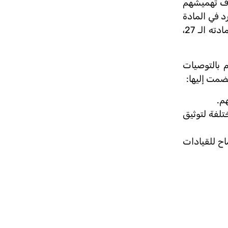
هدف تهميشهم
د في المادة
18 من العهد الدولي الخاص بالحقوق المدنية والسياسية، والتمييز ضد الأقليات الدينية، المحظور بموجب نفس العهد في مادته الـ 27،
م بالتوصيات
نضمت إليها:
هم.
في المحافظات المختلفة لتوثيق
ح للقيادات