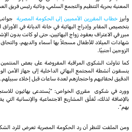
المعنية بحرية التنظيم والتجمع السلمي، ونائبة رئيس فريق ال
وأبرز
خطاب المقررين الأمميين إلى الحكومة المصرية
جوانب م
بتخصيص المقابر وإدراج البهائية في خانة الديانة في الأوراق 
مبرر في الاعتراف بعقود زواج البهائيين، حتى لو كانت بدون الإش
شهادات الميلاد للأطفال مسجلاً بها أسماء والديهم، والتحاق ا
الزوجين أجنبيًا.
كما تناولت الشكوى المراقبة المفروضة على بعض المنتمين ل
ينسقون أنشطة المجتمع البهائي الداخلية إلى جهاز الأمن ا
الدقيق لحقائبهم واحتجازهم لعدة ساعات قبل إخلاء سبيلهم.
وورد في شكوى مقرري الخواص: “يُستدعى بهائيون للاستج
بالإضافة لذلك، تُغلّق المشاريع الاجتماعية والإنسانية التي 
بهم”.
ومن الملفت للنظر أن رد الحكومة المصرية تعرض للرد الشكلي