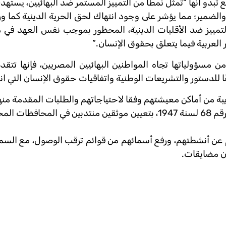
تبدو أنها “تمثل نمطًا من التمييز المستمر ضد البهائيين، يست
الضمير؛ مما يؤشر على وجود انتهاك لحق الحرية الدينية كما ور
 العربية فيما يتعلق بحقوق الإنسان.”
مسؤولياتها تجاه المواطنين البهائيين المصريين، فإنها تتقد
فقًا للدستور والتشريعات الوطنية واتفاقيات حقوق الإنسان التي ا
بة من أماكن معيشتهم وفقا لاحتياجاتهم والطلبات المقدمة من
أن يصدر وزير العدل قرارًا، وفقًا للمادة الثالثة من القانون رقم 68 لسنة 1947، بتعيين موثقين منتدبين 
 عن أنشطتهم، ورفع أسمائهم من قوائم ترقب الوصول، مع السما
دون مضايقات.