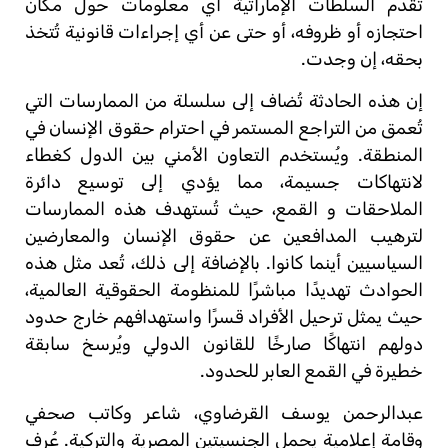
تقدم السلطات الإماراتية أي معلومات حول مكان
احتجازه أو ظروفه، أو حتى عن أي إجراءات قانونية تُتخذ
بحقه، إن وجدت.
إن هذه الحادثة تُضاف إلى سلسلة من الممارسات التي
تُعمق من التراجع المستمر في احترام حقوق الإنسان في
المنطقة. ويُستخدم التعاون الأمني بين الدول كغطاء
لانتهاكات جسيمة، مما يؤدي إلى توسيع دائرة
الملاحقات و القمع، حيث تُستهدف هذه الممارسات
لترهيب المدافعين عن حقوق الإنسان والمعارضين
السياسيين أينما كانوا. بالإضافة إلى ذلك، تُعد مثل هذه
الحوادث تهديدًا مباشرًا للمنظومة الحقوقية العالمية،
حيث يمثل ترحيل الأفراد قسرًا واستهدافهم خارج حدود
دولهم انتهاكًا صارخًا للقانون الدولي ويُرسخ سابقة
خطيرة في القمع العابر للحدود.
عبدالرحمن يوسف القرضاوي، شاعر وكاتب صحفي
وقامة إعلامية يحمل الجنسيتين المصرية والتركية. عُرف