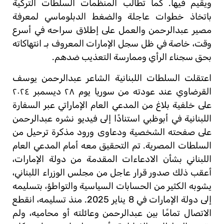
ويقيم فيها. كما تطالب المنظمات السلطات التركية
باتخاذ خطوات عاجلة والضغط الدبلوماسي لمعرفة
مصير عبدالرحمن والعمل على إطلاق سراحه في أسرع
وقت، خاصة في ظل سجل الإمارات المعروف بـ انتهاكاته
بحق سجناء الرأي وممارسة التعذيب ضدهم.
اعتقلت السلطات اللبنانية الشاعر عبدالرحمن يوسف
القرضاوي عند عودته من سوريا يوم ٢٨ ديسمبر ٢٠٢٤
على خلفية بلاغ من المدعي العام الإماراتي عبر السفارة
اللبنانية في أبوظبي استنادًا إلى فيديو نشره عبدالرحمن
على صفحته الشخصية ودعاوى ورود مذكرة ترحيل من
السلطات المصرية. تم التحقيق معه أمام المدعي العام
اللبناني بشأن الادعاءات المقدمة من دولة الإمارات،
أعقب ذلك صدور قرار عاجل من مجلس الوزراء اللبناني،
يشوبه الكثير من الحسابات السياسية والتواطؤ، بتسليمه
إلى دولة الإمارات في 8 يناير 2025. منذ تسليمه، انقطع
الاتصال تمامًا بين عبدالرحمن وعائلته أو محاميه، ولم