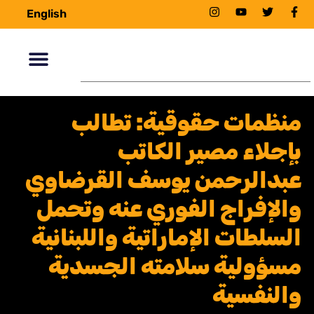
English
منظمات حقوقية: تطالب
بإجلاء مصير الكاتب
عبدالرحمن يوسف القرضاوي
والإفراج الفوري عنه وتحمل
السلطات الإماراتية واللبنانية
مسؤولية سلامته الجسدية
والنفسية