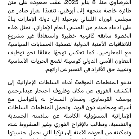
القرضاوي منذ 8 يناير 2025، عقب صعوده على متن
طائرة خاصة متجهة إلى أبوظبي، تنفيذًا لقرار صادر عن
مجلس الوزراء اللبناني بترحيله إلى دولة الإمارات بناءً
على ادعاء مقدم من المدعي العام الإماراتي. تمثل هذه
الخطوة سابقة قانونية خطيرة واستغلالًا غير مشروع
للاتفاقيات الأمنية الدولية لتصفية الحسابات السياسية
مع المعارضين. كما تعكس توجهًا مقلقًا نحو توظيف
التعاون الأمني الدولي كوسيلة لقمع الحريات الأساسية
وتقييد حق الأفراد في التعبير عن آرائهم.
تدعو المنظمات الموقعة أدناه السلطات الإماراتية إلى
الكشف الفوري عن مكان وظروف احتجاز عبدالرحمن
يوسف القرضاوي، وضمان السماح له بالتواصل مع
أسرته ومحاميه دون قيود. وتحمل المنظمات السلطات
الإماراتية المسؤولية الكاملة عن سلامته الجسدية
والنفسية، وتطالب بالإفراج الفوري وغير المشروط عنه،
وتمكينه من العودة الآمنة إلى تركيا التي يحمل جنسيتها