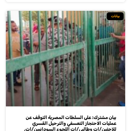
بيانات
بيان مشترك: على السلطات المصرية التوقف عن
عمليات الاحتجاز التعسفي والترحيل القسري
للاجئين/ات وطالبي/ات اللجوء السودانيين/ات.