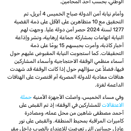
الوطني، بحسب أحد المحامين.
وأمام نيابة أمن الدولة صباح الخميس 4 أبريل، تم
التحقيق مع 10 متظاهرين على الأقل على ذمة القضية
1277 لسنة 2024 حصر أمن دولة عليا. وجهت لهم
النيابة اتهامات بمشاركة جماعة إرهابية، ونشر وإذاعة
أخبار كاذبة، وأمرت بحبسهم 15 يومًا على ذمة
التحقيقات. كما استجوبت النيابة المقبوض عليهم حول
أسماء منظمي الوقفة الاحتجاجية وأسماء المشاركين
فيها، فضلاً عن سؤالهم حول إذا كانت الوقفة قد شهدت
هتافات معادية للدولة المصرية أم اقتصرت على الهتافات
الداعمة لغزة.
وفي مساء الخميس، واصلت الأجهزة الأمنية
حملة
الاعتقالات
للمشاركين في الوقفة؛ إذ تم القبض على
أحمد مصطفى شاهين من محل عمله، ومصادرة
كاميرات المراقبة بمحيط المنطقة. والقبض على نور
عادل حسانين التي تعرضت للاعتداء بالضرب داخل مقر