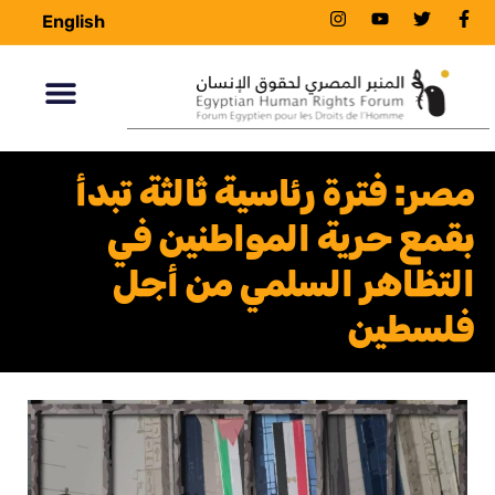
English
مصر: فترة رئاسية ثالثة تبدأ
بقمع حرية المواطنين في
التظاهر السلمي من أجل
فلسطين