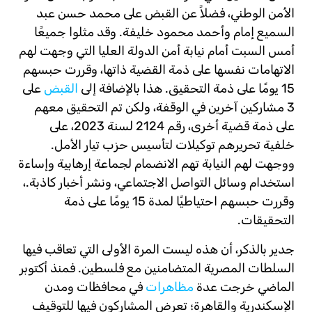
الأمن الوطني، فضلاً عن القبض على محمد حسن عبد
السميع إمام وأحمد محمود خليفة. وقد مثلوا جميعًا
أمس السبت أمام نيابة أمن الدولة العليا التي وجهت لهم
الاتهامات نفسها على ذمة القضية ذاتها، وقررت حبسهم
15 يومًا على ذمة التحقيق. هذا بالإضافة إلى
القبض
على
3 مشاركين آخرين في الوقفة، ولكن تم التحقيق معهم
على ذمة قضية أخرى، رقم 2124 لسنة 2023، على
خلفية تحريرهم توكيلات لتأسيس حزب تيار الأمل.
ووجهت لهم النيابة تهم الانضمام لجماعة إرهابية وإساءة
استخدام وسائل التواصل الاجتماعي، ونشر أخبار كاذبة.،
وقررت حبسهم احتياطيًا لمدة 15 يومًا على ذمة
التحقيقات.
جدير بالذكر، أن هذه ليست المرة الأولى التي تعاقب فيها
السلطات المصرية المتضامنين مع فلسطين. فمنذ أكتوبر
الماضي خرجت عدة
مظاهرات
في محافظات ومدن
الإسكندرية والقاهرة؛ تعرض المشاركون فيها للتوقيف