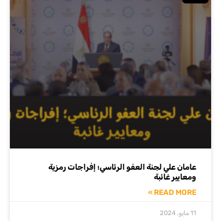
عامان علي لجنة العفو الرئاسي؛ إفراجات رمزية
ومعايير غائبة
READ MORE »
11 مايو, 2024