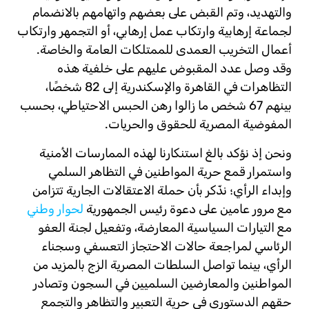
والتهديد، وتم القبض على بعضهم واتهامهم بالانضمام
لجماعة إرهابية وارتكاب عمل إرهابي، أو التجمهر وارتكاب
أعمال التخريب العمدى للممتلكات العامة والخاصة.
وقد وصل عدد المقبوض عليهم على خلفية هذه
التظاهرات في القاهرة والإسكندرية إلى 82 شخصًا،
بينهم 67 شخص ما زالوا رهن الحبس الاحتياطي، بحسب
المفوضية المصرية للحقوق والحريات.
ونحن إذ نؤكد بالغ استنكارنا لهذه الممارسات الأمنية
واستمرار قمع حرية المواطنين في التظاهر السلمي
وإبداء الرأي؛ نذّكر بأن حملة الاعتقالات الجارية تتزامن
مع مرور عامين على دعوة رئيس الجمهورية
لحوار وطني
مع التيارات السياسية المعارضة، وتفعيل لجنة العفو
الرئاسي لمراجعة حالات الاحتجاز التعسفي وسجناء
الرأي، بينما تواصل السلطات المصرية الزج بالمزيد من
المواطنين والمعارضين السلميين في السجون وتصادر
حقهم الدستوري في حرية التعبير والتظاهر والتجمع