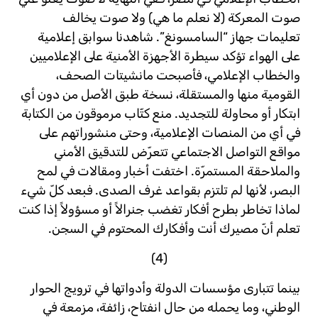
صوت المعركة (لا نعلم ما هي) ولا صوت يخالف
تعليمات جهاز “السامسونغ”. شاهدنا سوابق إعلامية
على الهواء تؤكد سيطرة الأجهزة الأمنية على الإعلاميين
والخطاب الإعلامي، فأصبحت مانشيتات الصحف،
القومية منها والمستقلة، نسخة طبق الأصل من دون أي
ابتكار أو محاولة للتجديد. منع كتّاب مرموقون من الكتابة
في أي من المنصات الإعلامية، وحتى منشوراتهم على
مواقع التواصل الاجتماعي تتعرّض للتدقيق الأمني
والملاحقة المستمرّة. اختفت أخبار ومقالات في لمح
البصر، لأنها لم تلتزم بقواعد غرف الصدى. فبعد كلّ شيء
لماذا تخاطر بطرح أفكار تغضب جنرالاً أو مسؤولاً إذا كنت
تعلم أنّ مصيرك أنت وأفكارك المحتوم في السجن.
(4)
بينما تتبارى مؤسسات الدولة وأدواتها في ترويج الحوار
الوطني، وما يحمله من حال انفتاح، زائفة، مزمعة في