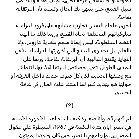
الغرفة أو حبسه في غرفة أخرى، أو غير هذه وتلك من
سبل القمع، حتى ينتهي بك الحال وتسلم بأن البرتقالة
تفاحة.
أجرى علماء النفس تجارب مشابهة على قرود لدراسة
سلوكياتهم المختلفة تجاه القمع، وربما ذلك ما ألهم
النظم السلطوية، ليس إيمانا منهم بنظرية داروين، ولا
بالعلم، بل بجدوى النتائج التي أظهرتها الدراسات، ففي
النهاية يقتنع الغالبية أنّ البرتقالة تفاحة، وربما على
المدى الطويل تتغير خصائص البرتقالة ذاتها، لتتماشى
مع وصفها الجديد، لكن كلّ صوت جديد داخل الغرفة أو
حولها هو تهديد كبير لما استقر عليه الحال في غرفة
الصدى.
(2)
لم أفهم قط وأنا صغيرة كيف استطاعت الأجهزة الأمنية
في مصر، إبان فترة النكسة في 1967، السيطرة علي عقول
المصريين، وإيهامهم بالنصر، حين كان جنودنا يموتون