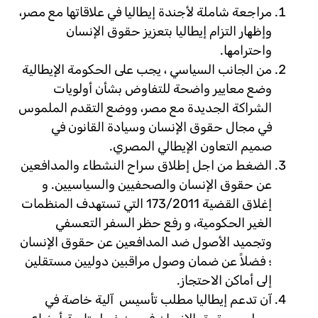
مراجعة شاملة لأجندة إیطالیا في علاقاتها مع مصر،
وإظھار التزام إیطالیا بتعزیز حقوق الإنسان
واحترامھا.
من الجانب السیاسي ، یجب على الحكومة الإیطالیة
وضع معاییر واضحة للتفاوض بشأن أولویات
الشراكة الجدیدة مع مصر، ووضع التقدم الملموس
في مجال حقوق الإنسان وسیادة القانون في
صمیم التعاون الإیطالي المصري.
الضغط من اجل إطلاق سراح النشطاء والمدافعين
عن حقوق الإنسان والصحفیین والسیاسیین. و
إغلاق القضیة 173/2011 التي تستھدف المنظمات
الغیر الحكومیة، و رفع حظر السفر التعسفي
وتجمید الأصول ضد المدافعين عن حقوق الإنسان
؛ فضلاً عن ضمان وصول مراقبین دولیین مستقلین
إلى أماكن الاحتجاز.
آن تدعم إيطاليا مطلب تأسيس آلیة خاصة في