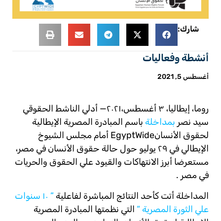
شارك:
أنشطة وفعاليات
أغسطس 5, 2021
روما، إيطاليا، ٣ أغسطس،٢٠٢١— أدلي الناشط الحقوقي
سيد نصر
بمداخلة
باسم المبادرة المصرية الإيطالية
لحقوق الأنسانEgyptWide أمام مجلس الشيوخ
الإيطالي في ٢٩ يوليو حول حالة حقوق الأنسان في مصر،
مستعرضا أبرز الانتهاكات والقيود علي الحقوق والحريات
في مصر .
المداخلة أتت كأحد النتائج المباشرة لفاعلية
” ١٠
سنوات
علي
الثورة
المصرية
“
التي نظمتها المبادرة المصرية