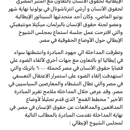
الإيطالية لحقوق الأنسان بالتعاون مع المنبر المصري
لحقوق الأنسان و أرشي انترناشونال في بولونيا نهاية شهر
يونيو الماضي، وكان أحد متحدثيها السيناتور الإيطالية
وعضو لجنة حقوق الإنسان بالبرلمان، ميكيلا مونتيفيكي
والتي اقترحت عمل جلسة استماع بمجلس الشيوخ
الإيطالي حول الأوضاع الحقوقية في مصر.
وتطرقت المداخلة الي جهود المبادرة وانشطتها سواء
في إيطاليا او بالتعاون مع جهات أخري لألقاء الضوء علي
قضايا حقوق الأنسان في مصر كحملة ٦٠٠٠٠ باتريك والتي
استهدفت إلقاء الضوء على استمرار الاعتقال التعسفي
في مصر والتي تطال النشطاء والمعارضين السياسيين في
مصر. وقد عرض خلال المداخلة ملامح تقرير المبادرة
الأخير ” مخطط القمع” الذي قدم تحليلاً لأوضاع
المدافعين والمدافعات عن حقوق الإنسان في مصر. في
نهاية المداخلة تقدمت المبادرة بالمطالب التالية
لمجلس الشيوخ الإيطالي :