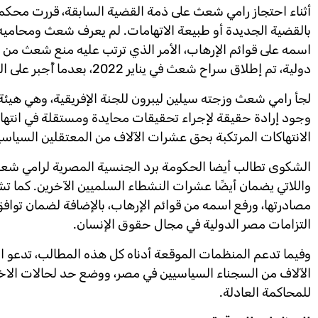
بالقضية الجديدة أو طبيعة الاتهامات. لم يعرف شعث ومحاميه با
اسمه على قوائم الإرهاب، الأمر الذي ترتب عليه منع شعث من 
دولية، تم إطلاق سراح شعث في يناير 2022، بعدما أُجبر على التنازل عن جنسيته المصرية وتم ترحيله مباشرة إلى خارج البلاد.
لجأ رامي شعث وزجته سيلين ليبرون للجنة الإفريقية، وهي هي
وجود إرادة حقيقة لإجراء تحقيقات محايدة ومستقلة في انتها
الانتهاكات المرتكبة بحق عشرات الآلاف من المعتقلين السياس
الشكوى تطالب أيضا الحكومة برد الجنسية المصرية لرامي شعث ف
واللاتي يضمان أيضًا عشرات النشطاء السلميين الآخرين. كما 
مصادرتها، ورفع اسمه من قوائم الإرهاب، بالإضافة لضمان تواف
التزامات مصر الدولية في مجال حقوق الإنسان.
وفيما تدعم المنظمات الموقعة أدناه كل هذه المطالب، تدعو
الآلاف من السجناء السياسيين في مصر، ووضع حد لحالات الاختف
للمحاكمة العادلة.