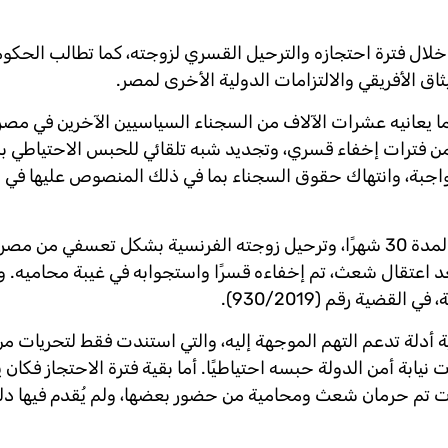
لال فترة احتجازه والترحيل القسري لزوجته، كما تطالب الحكو
ق الأفريقي والالتزامات الدولية الأخرى لمصر.
ا يعانيه عشرات الآلاف من السجناء السياسيين الآخرين في مصر
ن فترات إخفاء قسري، وتجديد شبه تلقائي للحبس الاحتياطي بنا
الواجبة، وانتهاك حقوق السجناء بما في ذلك المنصوص عليها في ل
في يوليو 2019، تم اعتقال شعث واحتجازه على ذمة المحاكمة لمدة 30 شهرًا، وترحيل زوجته الفرنسية بشكل تعسفي م
لتواصل مع السفارة الفرنسية. ولمدة 36 ساعة بعد اعتقال شعث، تم إخفاءه قسرًا واستجوابه في غيبة محا
قضية رقم (930/2019).
 أدلة تدعم التهم الموجهة إليه، والتي استندت فقط لتحريات من
، جددت نيابة أمن الدولة حبسه احتياطيًا. أما بقية فترة الاحتجاز فكان
ن جلسات تم حرمان شعث ومحامية من حضور بعضها، ولم يُقدم فيها دلي