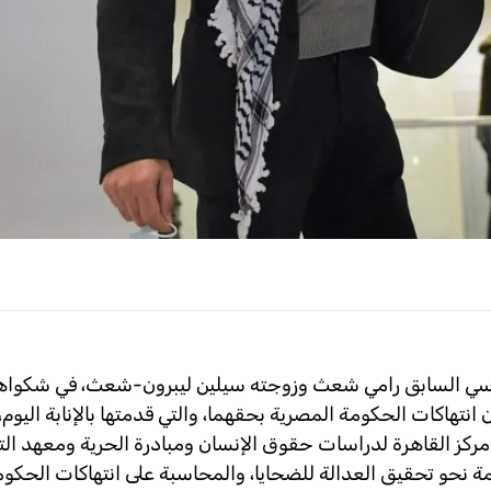
ياسي السابق رامي شعث وزوجته سيلين ليبرون-شعث، في شكواه
مع مركز القاهرة لدراسات حقوق الإنسان ومبادرة الحرية ومعهد الت
نحو تحقيق العدالة للضحايا، والمحاسبة على انتهاكات الحكوم