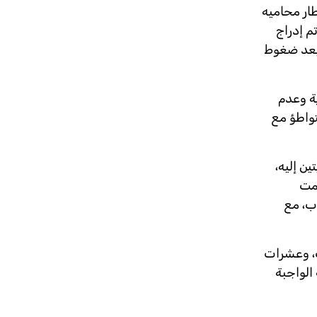
رى (517/2020)، دون إخطاره أو إخطار محاميه
م إدراج
وبعد ضغوط
ة وعدم
تواطؤ مع
ن إليه،
تمت
ب، مع
ث، وعشرات
الواجبة