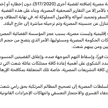
أثناء احتجاز رامي شعث على ذمة القضية السابقة، قررت محكمة مصرية إضافته لقضية أخ
لأمر إلا من التقارير الصحفية المصرية، وبناء على هذه القضية ت
السفر وتجميد أمواله والأصول المملوكة له. في نهاية المطاف 
ئة إقليمية وليست مصرية، بسبب عجز المؤسسة القضائية المصري
كات الحكومة المصرية ومسئوليها، الأمر الذي يتضح من حجم ال
يين ومن بينهم شعث.
ورًا، وإسقاط التهم الموجهة ضده، وإغلاق القضيتين المنسوبتي
تشدد الشكوى على أهمية إعادة كافة ممتلكات عائلة شعث التي 
ق كافة التشريعات المصرية، خاصة تلك المتعلقة بمكافحة الإرها
 السلطات المصرية إلى تصحيح المظالم المرتكبة بحق رامي شع
اء القسري والاحتجاز التعسفي وانتهاكات الإجراءات القانونية 