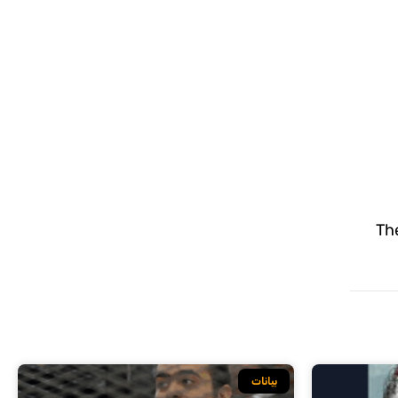
The
بيانات