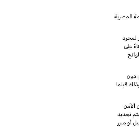
مة المصرية
 لمجرد
ءً على
وائح
ن مصر، دون
ميه. وذلك قبلما
 الأمن
 يتم تجديد
ل أو مبرر