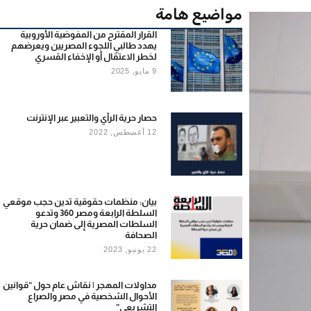
مواضيع هامة
القرار المقترح من المفوضية الأوروبية
يهدد طالبي اللجوء المصريين ويعرضهم
لخطر الاعتقال أو الإخفاء القسري
9 مايو, 2025
حصار حرية الرأي والتعبير عبر الإنترنت
12 أغسطس, 2022
بيان: منظمات حقوقية تدين حجب موقعي
السلطة الرابعة ومصر 360 وتدعو
السلطات المصرية إلى ضمان حرية
الصحافة
22 يونيو, 2023
مداولات المهجر | نقاش عام حول “قوانين
الأحوال الشخصية في مصر والصراع
التشريعي”