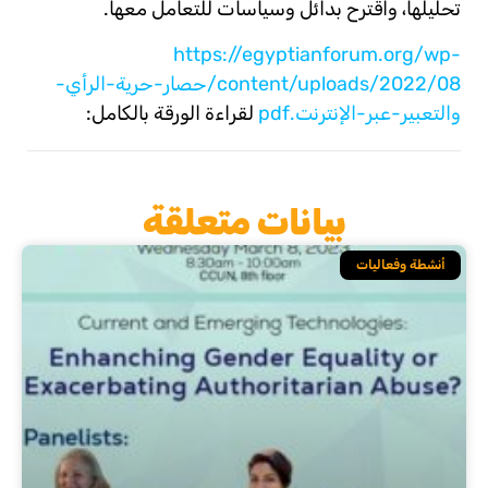
تحليلها، واقترح بدائل وسياسات للتعامل معها.
https://egyptianforum.org/wp-
content/uploads/2022/08/حصار-حرية-الرأي-
والتعبير-عبر-الإنترنت.pdf
لقراءة الورقة بالكامل:
بيانات متعلقة
أنشطة وفعاليات